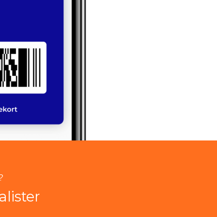
?
lister