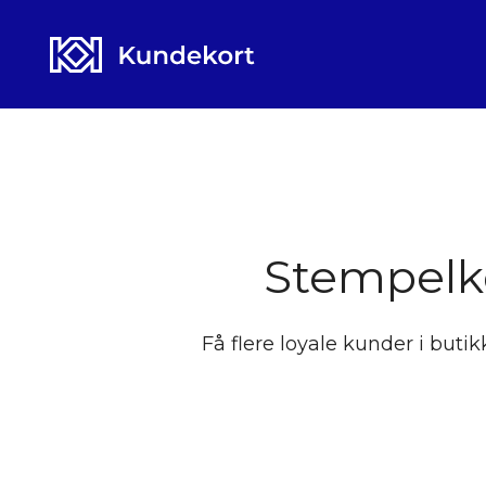
Hop
til
indhold
Stempelko
Få flere loyale kunder i butik