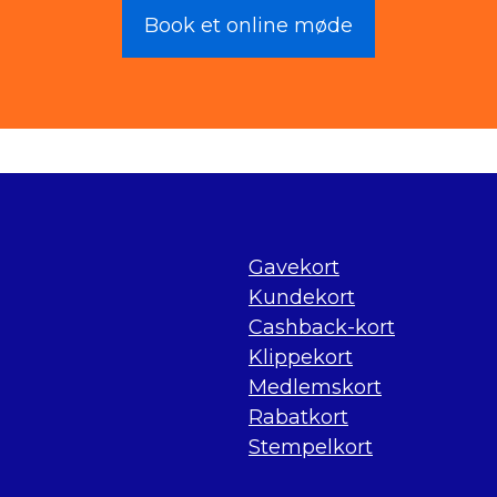
Book et online møde
Gavekort
Kundekort
Cashback-kort
Klippekort
Medlemskort
Rabatkort
Stempelkort